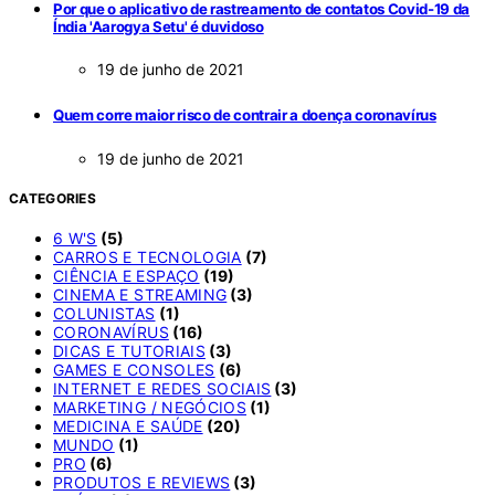
Por que o aplicativo de rastreamento de contatos Covid-19 da
Índia 'Aarogya Setu' é duvidoso
19 de junho de 2021
Quem corre maior risco de contrair a doença coronavírus
19 de junho de 2021
CATEGORIES
6 W'S
(5)
CARROS E TECNOLOGIA
(7)
CIÊNCIA E ESPAÇO
(19)
CINEMA E STREAMING
(3)
COLUNISTAS
(1)
CORONAVÍRUS
(16)
DICAS E TUTORIAIS
(3)
GAMES E CONSOLES
(6)
INTERNET E REDES SOCIAIS
(3)
MARKETING / NEGÓCIOS
(1)
MEDICINA E SAÚDE
(20)
MUNDO
(1)
PRO
(6)
PRODUTOS E REVIEWS
(3)