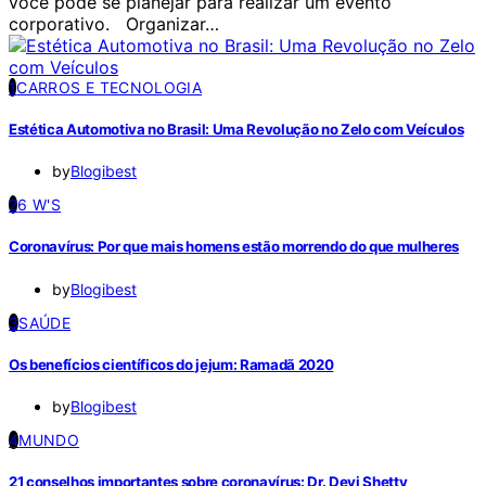
você pode se planejar para realizar um evento
corporativo. Organizar…
1
CARROS E TECNOLOGIA
Estética Automotiva no Brasil: Uma Revolução no Zelo com Veículos
by
Blogibest
2
6 W'S
Coronavírus: Por que mais homens estão morrendo do que mulheres
by
Blogibest
3
SAÚDE
Os benefícios científicos do jejum: Ramadã 2020
by
Blogibest
4
MUNDO
21 conselhos importantes sobre coronavírus: Dr. Devi Shetty