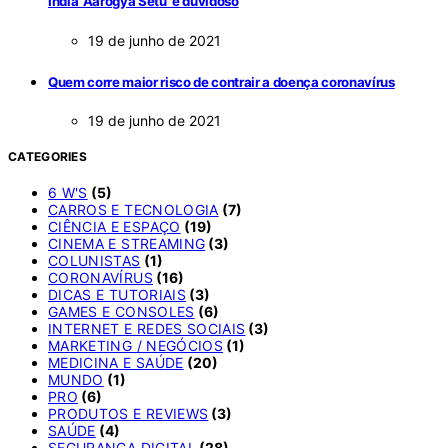
Índia 'Aarogya Setu' é duvidoso
19 de junho de 2021
Quem corre maior risco de contrair a doença coronavírus
19 de junho de 2021
CATEGORIES
6 W'S
(5)
CARROS E TECNOLOGIA
(7)
CIÊNCIA E ESPAÇO
(19)
CINEMA E STREAMING
(3)
COLUNISTAS
(1)
CORONAVÍRUS
(16)
DICAS E TUTORIAIS
(3)
GAMES E CONSOLES
(6)
INTERNET E REDES SOCIAIS
(3)
MARKETING / NEGÓCIOS
(1)
MEDICINA E SAÚDE
(20)
MUNDO
(1)
PRO
(6)
PRODUTOS E REVIEWS
(3)
SAÚDE
(4)
SEGURANÇA DIGITAL
(28)