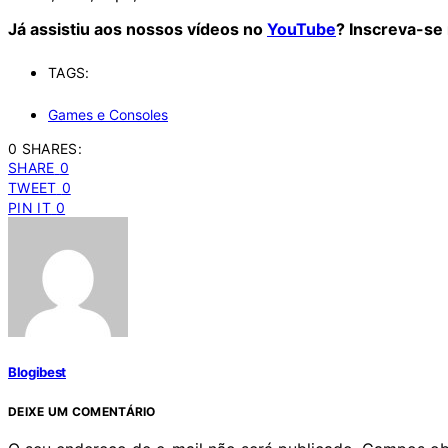
Já assistiu aos nossos vídeos no
YouTube
? Inscreva-se
TAGS:
Games e Consoles
0 SHARES:
SHARE
0
TWEET
0
PIN IT
0
Blogibest
DEIXE UM COMENTÁRIO