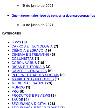
19 de junho de 2021
Quem corre maior risco de contrair a doença coronavírus
19 de junho de 2021
CATEGORIES
6 W'S
(5)
CARROS E TECNOLOGIA
(7)
CIÊNCIA E ESPAÇO
(19)
CINEMA E STREAMING
(3)
COLUNISTAS
(1)
CORONAVÍRUS
(16)
DICAS E TUTORIAIS
(3)
GAMES E CONSOLES
(6)
INTERNET E REDES SOCIAIS
(3)
MARKETING / NEGÓCIOS
(1)
MEDICINA E SAÚDE
(20)
MUNDO
(1)
PRO
(6)
PRODUTOS E REVIEWS
(3)
SAÚDE
(4)
SEGURANÇA DIGITAL
(28)
SEGURANÇA E PRIVACIDADE
(1)