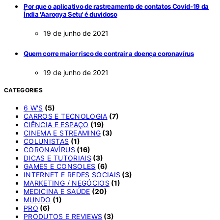
Por que o aplicativo de rastreamento de contatos Covid-19 da
Índia 'Aarogya Setu' é duvidoso
19 de junho de 2021
Quem corre maior risco de contrair a doença coronavírus
19 de junho de 2021
CATEGORIES
6 W'S
(5)
CARROS E TECNOLOGIA
(7)
CIÊNCIA E ESPAÇO
(19)
CINEMA E STREAMING
(3)
COLUNISTAS
(1)
CORONAVÍRUS
(16)
DICAS E TUTORIAIS
(3)
GAMES E CONSOLES
(6)
INTERNET E REDES SOCIAIS
(3)
MARKETING / NEGÓCIOS
(1)
MEDICINA E SAÚDE
(20)
MUNDO
(1)
PRO
(6)
PRODUTOS E REVIEWS
(3)