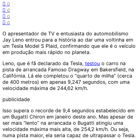
0
0
0
0
O apresentador de TV e entusiasta do automobilismo
Jay Leno entrou para a história ao dar uma voltinha em
um Tesla Model S Plaid, confirmando que ele é o
veículo
em produção
mais rápido
no planeta.
Leno, que é fã declarado da Tesla,
testou
o carro na
pista de arrancada Famoso Dragway em Bakersfield, na
Califórnia. Lá ele completou o “quarto de milha” (cerca
de 400 metros) em apenas 9,247 segundos, com uma
velocidade máxima de 244,62 km/h.
publicidade
Isso supera o recorde de 9,4 segundos estabelecido em
um
Bugatti Chiron
em janeiro deste ano. Mas apesar de
ser mais “lento” na arrancada o Bugatti atingiu uma
velocidade máxima mais alta, de 254,2 km/h. Ou seja,
numa pista maior, ela seria capaz de ultrapassar o Tesla.