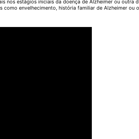
is nos estágios iniciais da doença de Alzheimer ou outra
s como envelhecimento, história familiar de Alzheimer ou 