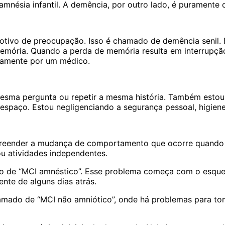
ésia infantil. A demência, por outro lado, é puramente o 
tivo de preocupação. Isso é chamado de demência senil. 
emória. Quando a perda de memória resulta em interrupção d
samente por um médico.
esma pergunta ou repetir a mesma história. Também estou 
espaço. Estou negligenciando a segurança pessoal, higiene
eender a mudança de comportamento que ocorre quando há
ou atividades independentes.
o de “MCI amnéstico”. Esse problema começa com o esque
nte de alguns dias atrás.
mado de “MCI não amniótico”, onde há problemas para tom