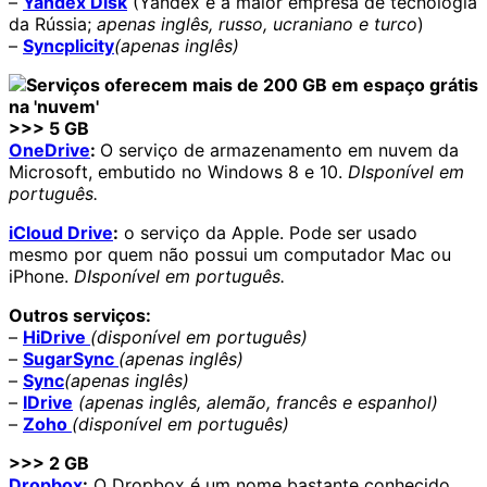
–
Yandex Disk
(Yandex é a maior empresa de tecnologia
da Rússia;
apenas inglês, russo, ucraniano e turco
)
–
Syncplicity
(apenas inglês)
>>> 5 GB
OneDrive
:
O serviço de armazenamento em nuvem da
Microsoft, embutido no Windows 8 e 10.
DIsponível em
português.
iCloud Drive
:
o serviço da Apple. Pode ser usado
mesmo por quem não possui um computador Mac ou
iPhone.
DIsponível em português.
Outros serviços:
–
HiDrive
(disponível em português)
–
SugarSync
(apenas inglês)
–
Sync
(apenas inglês)
–
IDrive
(apenas inglês, alemão, francês e espanhol)
–
Zoho
(disponível em português)
>>> 2 GB
Dropbox
:
O Dropbox é um nome bastante conhecido